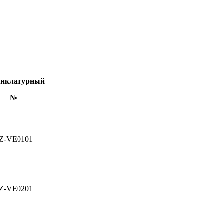
нклатурный
№
Z-VE0101
Z-VE0201