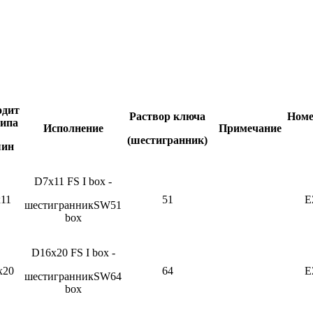
одит
Раствор ключа
Номе
типа
Исполнение
Примечание
(шестигранник)
ин
D7x11 FS I box -
11
51
E
шестигранникSW51
box
D16x20 FS I box -
x20
64
E
шестигранникSW64
box