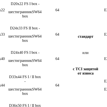
D20x22 FS I box -
x22
64
E
шестигранникSW64
box
D24x33 FS II box -
x33
64
E
шестигранникSW64
с
т
ан
д
а
р
т
box
D24x40 FS I box -
или
x40
64
E
шестигранникSW64
box
с
T
C
I
защ
и
т
ой
от износа
D33x44 FS I / II box
-
E
x44
64
шестигранникSW64
E
box
D36x50 FS I / II box