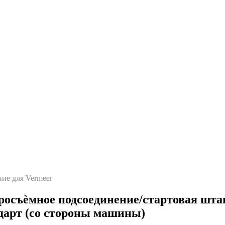
ие для Vermeer
осъѐмное подсоединение/стартовая шта
дарт (со стороны машины)