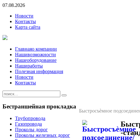
07.08.2026
Новости
Контакты
Карта сайта
Главная
о компании
Наши
возможности
Наше
оборудование
Наши
работы
Полезная информация
Новости
Контакты
Бестраншейная
прокладка
Быстросъѐмное подсоединен
Трубопровода
Быстр
Газопровода
Проколы дорог
-стан
Проколы железных дорог