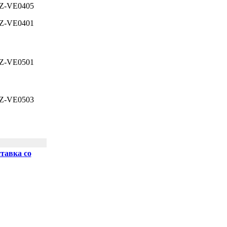
Z-VE0405
Z-VE0401
Z-VE0501
Z-VE0503
тавка со