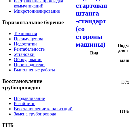
Бестрашейная прокладка
коммуникаций
Микротоннелирование
Горизонтальное
бурение
Технология
Преимущества
Недостатки
Подх
Рентабельность
для 
Вид
Установки
Оборудование
маш
Производители
Выполненые работы
Восстановление
D7x
трубопроводов
Продавливание
Релайнинг
Восстановление канализаций
D16
Замена трубопровода
ГНБ