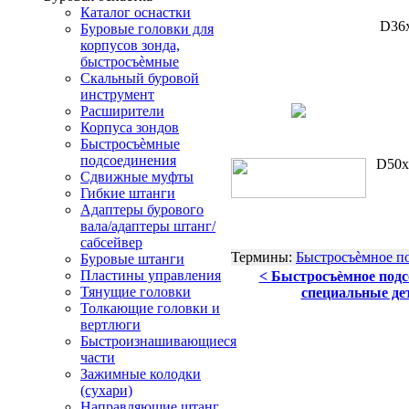
Каталог оснастки
D36
Буровые головки для
корпусов зонда,
быстросъѐмные
Скальный буровой
инструмент
Расширители
Корпуса зондов
Быстросъѐмные
подсоединения
D50x
Сдвижные муфты
Гибкие штанги
Адаптеры бурового
вала/адаптеры штанг/
сабсейвер
Термины:
Быстросъѐмное по
Буровые штанги
Пластины управления
< Быстросъѐмное подс
Тянущие головки
специальные де
Толкающие головки и
вертлюги
Быстроизнашивающиеся
части
Зажимные колодки
(сухари)
Направляющие штанг,