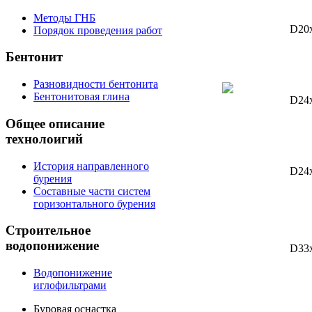
Методы ГНБ
D20
Порядок проведения работ
Бентонит
Разновидности бентонита
Бентонитовая глина
D24
Общее
описание
технолоигий
История направленного
D24
бурения
Составные части систем
горизонтального бурения
Строительное
водопонижение
D33
Водопонижение
иглофильтрами
Буровая оснастка