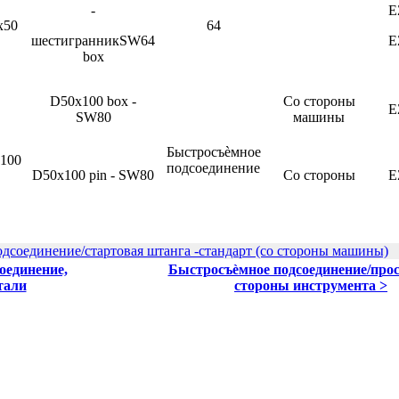
-
E
x50
64
шестигранникSW64
E
box
D50x100 box -
Со стороны
E
SW80
машины
Быстросъѐмное
100
подсоединение
D50x100 pin - SW80
Со стороны
E
дсоединение/стартовая штанга -стандарт (со стороны машины)
оединение,
Быстросъѐмное подсоединение/прос
тали
стороны инструмента >