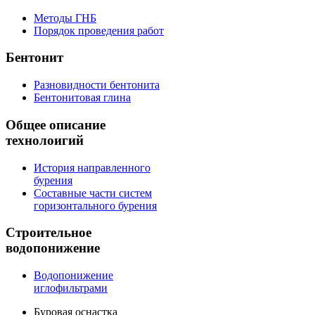
Методы ГНБ
Порядок проведения работ
Бентонит
Разновидности бентонита
Бентонитовая глина
Общее
описание
технолоигий
История направленного
бурения
Составные части систем
горизонтального бурения
Строительное
водопонижение
Водопонижение
иглофильтрами
Буровая оснастка