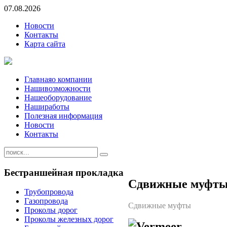
07.08.2026
Новости
Контакты
Карта сайта
Главная
о компании
Наши
возможности
Наше
оборудование
Наши
работы
Полезная информация
Новости
Контакты
Бестраншейная
прокладка
Сдвижные муфт
Трубопровода
Газопровода
Сдвижные муфты
Проколы дорог
Проколы железных дорог
Vermeer