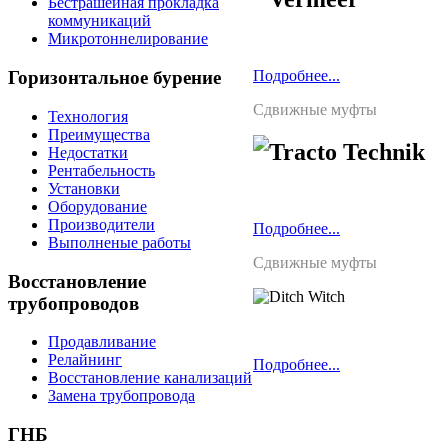
Бестрашейная прокладка
коммуникаций
Микротоннелирование
Горизонтальное
бурение
Подробнее...
Сдвижные муфты
Технология
Преимущества
Tracto Technik
Недостатки
Рентабельность
Установки
Оборудование
Производители
Подробнее...
Выполненые работы
Сдвижные муфты
Восстановление
Ditch Witch
трубопроводов
Продавливание
Релайнинг
Подробнее...
Восстановление канализаций
Замена трубопровода
ГНБ