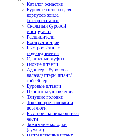
Каталог оснастки
Буровые головки для
корпусов зонда,
быстросъѐмные
Скальный буровой
инструмент
Расширители
Корпуса зондов
Быстросъѐмные
подсоединения
Сдвижные муфты
Гибкие штанги
Адаптеры бурового
вала/адаптеры штанг/
сабсейвер
Буровые штанги
Пластины управления
Тянущие головки
Толкающие головки и
вертлюги
Быстроизнашивающиеся
части
Зажимные колодки
(сухари)
Направляющие штанг,