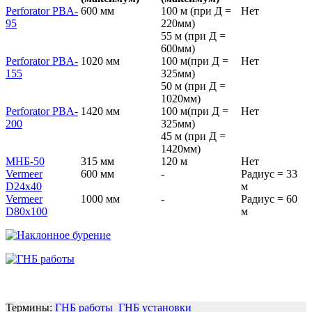
Perforator PBA-
600 мм
100 м (при Д =
Нет
95
220мм)
55 м (при Д =
600мм)
Perforator PBA-
1020 мм
100 м(при Д =
Нет
155
325мм)
50 м (при Д =
1020мм)
Perforator PBA-
1420 мм
100 м(при Д =
Нет
200
325мм)
45 м (при Д =
1420мм)
МНБ-50
315 мм
120 м
Нет
Vermeer
600 мм
-
Радиус = 33
D24x40
м
Vermeer
1000 мм
-
Радиус = 60
D80x100
м
Термины:
ГНБ работы
ГНБ установки