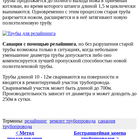
трубы продолжается до полного выхода ножа в приемный
котлован, во время которого штанги длиной 1,5 м циклически
вынимаются. Одновременно с этим процессом старая труба
разрезается ножом, расширяется и в неё затягивают новую
полиэтиленовую трубу.
Санация с помощью релайнинга
, но без разрушения старой
трубы возможна только в ситуациях, когда небольшое
уменьшение диаметра трубы допускается либо оно
компенсируется лучшей пропускной способностью новой
полиэтиленовой трубы.
Трубы длиной 10 - 12м свариваются на поверхности и
вводятся в ремонтируемый участок трубопровода.
Свариваемый участок может быть длиной до 700м.
Производительность зависит от диаметра и может доходить до
250м в сутки.
Термины:
релайнинг
ремонт трубопровода
санация
трубопровода
< Метод
Бестраншейная замена
продавливания
трубопроводов >