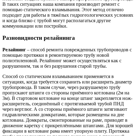
В таких ситуациях наша компания производит ремонт с
помощью статического взламывания. Этот метод отлично
подходит для работы в тяжёлых гидрогеологических условиях
и когда близко с трубой могут располагаться другие
коммуникации или постройки.
Разновидности релайнинга
Релайнинг
– способ ремонта поврежденных трубопроводов с
помощью протяжки в ремонтируемою трубу новой
полиэтиленовой. Релайнинг может осуществляться как с
разрушением, так и без разрушения старой трубы.
Способ со статическим взламыванием применяется в
ситуациях, когда требуется сохранить или расширить диаметр
трубопровода. В таком случае, через разрушаемую трубу
пропускают штанги со стороны приёмного котлована (2м на
3м). В стартовом котловане на конце штанг закрепляется нож-
расширитель, соединённый с протягиваемой трубой ПНД
через вертлюг. А со стороны приёмного штанги затягивают
гидравлическими домкратами, которые размещены на дне
котлована. Домкраты, смонтированные на раме, приводят в
движение каретку с прикреплёнными штангами. Для хорошей
фиксации в котловане рама имеет упорную плиту. Протяжка