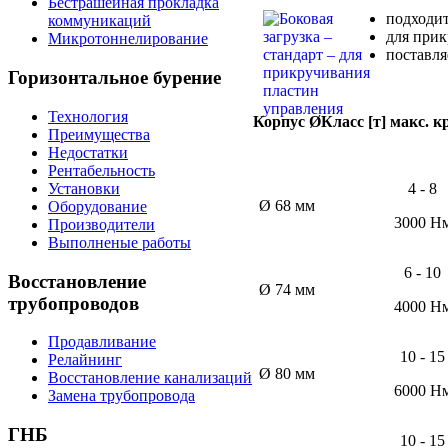
Бестрашейная прокладка
подходит
коммуникаций
для при
Микротоннелирование
поставля
Горизонтальное
бурение
Технология
Корпус Ø
Класс [т] макс. 
Преимущества
Недостатки
Рентабельность
4 - 8
Установки
Ø 68 мм
Оборудование
3000 Н
Производители
Выполненые работы
6 - 10
Восстановление
Ø 74 мм
трубопроводов
4000 Н
Продавливание
10 - 15
Релайнинг
Ø 80 мм
Восстановление канализаций
6000 Н
Замена трубопровода
ГНБ
10 - 15