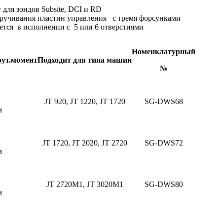
 для зондов Subsite, DCI и RD
кручивания пластин управления с тремя форсунками
ется в исполнении с 5 или 6 отверстиями
Номенклатурный
крут.момент
Подходит для типа машин
№
JT 920, JT 1220, JT 1720
SG-DWS68
м
JT 1720, JT 2020, JT 2720
SG-DWS72
м
JT 2720M1, JT 3020M1
SG-DWS80
м