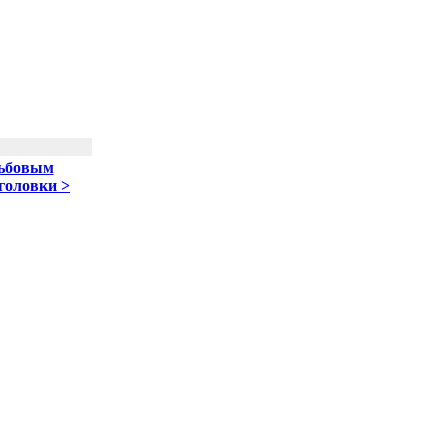
зьбовым
головки >