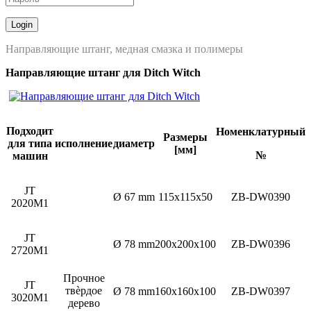
Направляющие штанг, медная смазка и полимеры
Направляющие штанг для
Ditch
W
itch
Подходит
Номенклатурный
Размеры
для типа
исполнение
диаметр
[мм]
№
машин
JT
Ø 67 mm
115x115x50
ZB-DW0390
2020M1
JT
Ø 78 mm
200x200x100
ZB-DW0396
2720M1
Прочное
JT
твѐрдое
Ø 78 mm
160x160x100
ZB-DW0397
3020M1
дерево