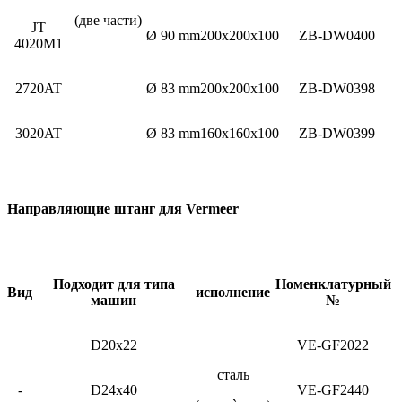
(две части)
JT
Ø 90 mm
200x200x100
ZB-DW0400
4020M1
2720AT
Ø 83 mm
200x200x100
ZB-DW0398
3020AT
Ø 83 mm
160x160x100
ZB-DW0399
Направляющие штанг для Vermeer
Подходит для типа
Номенклатурный
Вид
исполнение
машин
№
D20x22
VE-GF2022
сталь
-
D24x40
VE-GF2440