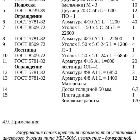
Подвеска
(мальчики) М - 3
10
5
ГОСТ 8239-89
Двутавр 20 С 245 L = 600
12
Ограждение
ПО - 1
1
6
ГОСТ 5781-82
Арматура Ф10 А1 L = 1200
40
7
ГОСТ 8509-72
Уголок L – 50 х 5 С 245 L =
1
22600
8
ГОСТ 5781-82
Арматура Ф10 А1 L = 22600
1
9
ГОСТ 8509-72
Уголок L 50 х 5 С 245 L = 1200
4
Лестница
Л - 1
1
10
ГОСТ 8509-72
Уголок L 50 х 5 С 245 L = 6850
2
11
ГОСТ 5781-82
Арматура Ф16 А1 1=600
20
Ограждение
лестницы ОЛ—1
1
12
ГОСТ 5781-82
Арматура Ф8 А1 L = 6850
3
13
ГОСТ 5781-82
Арматура Ф8 А1 L = 1400
12
Материалы
14
Доска толщиной 50 мм.
6,7,
15
Плита днища
1
Земляные работы
170
4.9. Примечания:
–
Забуривание стоек крепления производится установкой
шнекового бурения типа УБГ-50М, извлечение - домкратной