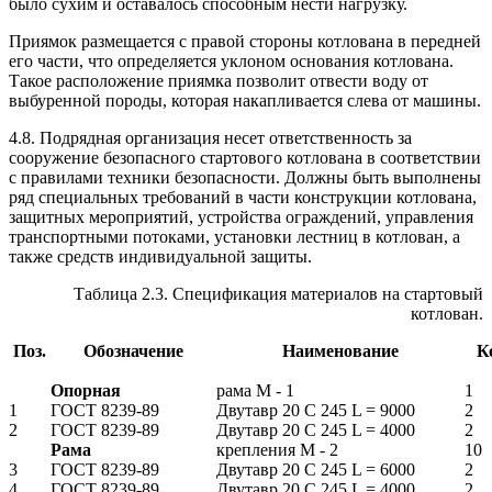
было сухим и оставалось способным нести нагрузку.
Приямок размещается с правой стороны котлована в передней
его части, что определяется уклоном основания котлована.
Такое расположение приямка позволит отвести воду от
выбуренной породы, которая накапливается слева от машины.
4.8. Подрядная организация несет ответственность за
сооружение безопасного стартового котлована в соответствии
с правилами техники безопасности. Должны быть выполнены
ряд специальных требований в части конструкции котлована,
защитных мероприятий, устройства ограждений, управления
транспортными потоками, установки лестниц в котлован, а
также средств индивидуальной защиты.
Таблица 2.3. Спецификация материалов на стартовый
котлован.
Поз.
Обозначение
Наименование
К
Опорная
рама М - 1
1
1
ГОСТ 8239-89
Двутавр 20 С 245 L = 9000
2
2
ГОСТ 8239-89
Двутавр 20 С 245 L = 4000
2
Рама
крепления М - 2
10
3
ГОСТ 8239-89
Двутавр 20 С 245 L = 6000
2
4
ГОСТ 8239-89
Двутавр 20 С 245 L = 4000
2