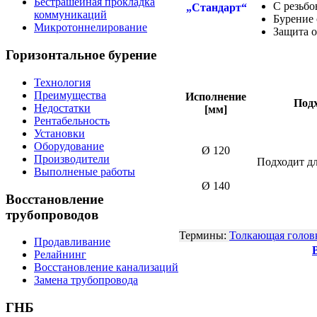
Бестрашейная прокладка
С резьб
коммуникаций
Бурение 
Микротоннелирование
Защита о
Горизонтальное
бурение
Технология
Преимущества
Исполнение
Подх
Недостатки
[мм]
Рентабельность
Установки
Оборудование
Ø 120
Производители
Подходит дл
Выполненые работы
Ø 140
Восстановление
трубопроводов
Термины:
Толкающая голов
Продавливание
Релайнинг
Восстановление канализаций
Замена трубопровода
ГНБ