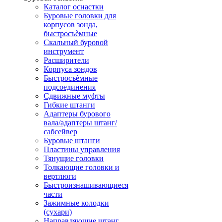
Каталог оснастки
Буровые головки для
корпусов зонда,
быстросъѐмные
Скальный буровой
инструмент
Расширители
Корпуса зондов
Быстросъѐмные
подсоединения
Сдвижные муфты
Гибкие штанги
Адаптеры бурового
вала/адаптеры штанг/
сабсейвер
Буровые штанги
Пластины управления
Тянущие головки
Толкающие головки и
вертлюги
Быстроизнашивающиеся
части
Зажимные колодки
(сухари)
Направляющие штанг,