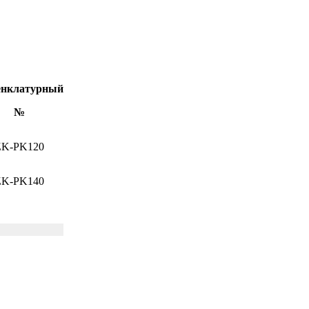
нклатурный
№
ZK-PK120
ZK-PK140