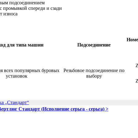
овым подсоединением
с промывкой спереди и сзади
т износа
Номе
од для типа машин
Подсоединение
я всех популярных буровых
Резьбовое подсоединение по
установок
выбору
ка „Стандарт“
Вертлюг Стандарт (Исполнение серьга - серьга) >