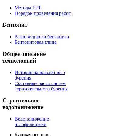
Методы ГНБ
Порядок проведения работ
Бентонит
Разновидности бентонита
Бентонитовая глина
Общее
описание
технолоигий
История направленного
бурения
Составные части систем
горизонтального бурения
Строительное
водопонижение
Водопонижение
иглофильтрами
Буровая оснастка