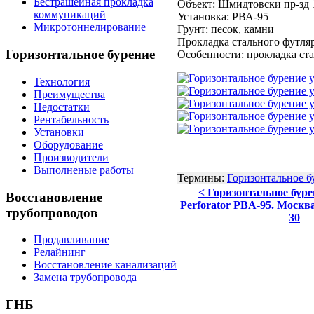
Бестрашейная прокладка
Объект: Шмидтовски пр-зд 
коммуникаций
Установка: РВА-95
Микротоннелирование
Грунт: песок, камни
Прокладка стального футля
Горизонтальное
бурение
Особенности: прокладка ст
Технология
Преимущества
Недостатки
Рентабельность
Установки
Оборудование
Производители
Выполненые работы
Термины:
Горизонтальное б
< Горизонтальное буре
Восстановление
Perforator PBA-95. Москв
трубопроводов
30
Продавливание
Релайнинг
Восстановление канализаций
Замена трубопровода
ГНБ