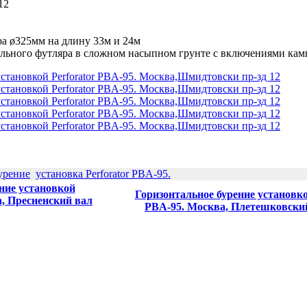
12
ра ø325мм на длину 33м и 24м
ального футляра в сложном насыпном грунте с включениями кам
урение
установка Perforator PBA-95.
ние установкой
Горизонтальное бурение установко
а, Пресненский вал
PBA-95. Москва, Плетешковский