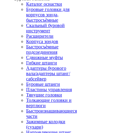
Каталог оснастки
Буровые головки для
корпусов зонда,
быстросъѐмные
Скальный буровой
инструмент
Расширители
Корпуса зондов
Быстросъѐмные
подсоединения
Сдвижные муфты
Гибкие штанги
Адаптеры бурового
вала/адаптеры штанг/
сабсейвер
Буровые штанги
Пластины управления
Тянущие головки
Толкающие головки и
вертлюги
Быстроизнашивающиеся
части
Зажимные колодки
(сухари)
Направляющие штанг,