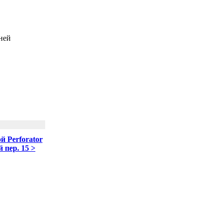
ней
й Perforator
 пер. 15 >