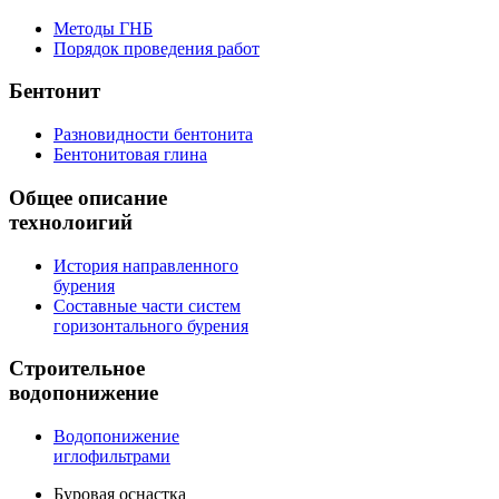
Методы ГНБ
Порядок проведения работ
Бентонит
Разновидности бентонита
Бентонитовая глина
Общее
описание
технолоигий
История направленного
бурения
Составные части систем
горизонтального бурения
Строительное
водопонижение
Водопонижение
иглофильтрами
Буровая оснастка